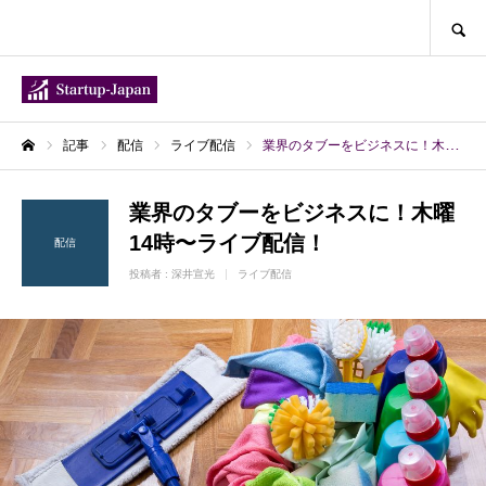
SEARCH
記事
配信
ライブ配信
業界のタブーをビジネスに！木曜14時〜ライブ配信！
ホーム
業界のタブーをビジネスに！木曜
14時〜ライブ配信！
配信
投稿者 :
深井宣光
ライブ配信