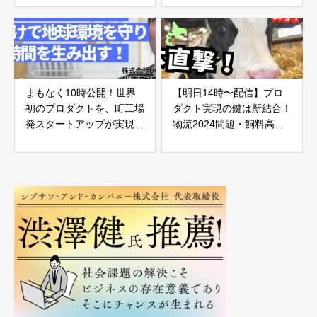
まもなく10時公開！世界
【明日14時〜配信】プロ
初のプロダクトを、町工場
ダクト実現の鍵は新結合！
発スタートアップが実現！
物流2024問題・飼料高騰
独占インタビュー映像公
問題を解決するテック
開！【DG TAKANO】