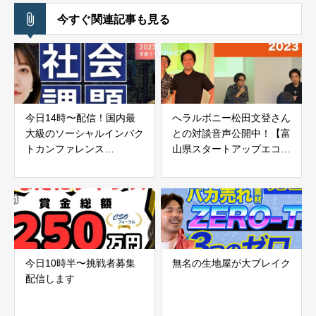
今すぐ関連記事も見る
今日14時〜配信！国内最
へラルボニー松田文登さん
大級のソーシャルインパク
との対談音声公開中！【富
トカンファレンス
山県スタートアップエコシ
「BEYOND2023」とは？
ステム形成プロジェクト
「T-Startup2023」】
今日10時半〜挑戦者募集
無名の生地屋が大ブレイク
配信します