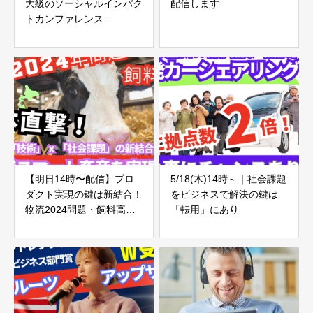
大級のソーシャルインパク
配信します
トカンファレンス
「BEYOND2023」とは？
【明日14時〜配信】プロ
5/18(木)14時～｜社会課題
ダクト実現の鍵は新結合！
をビジネスで解決の鍵は
物流2024問題・飼料高騰
「転用」にあり
問題を解決するテック