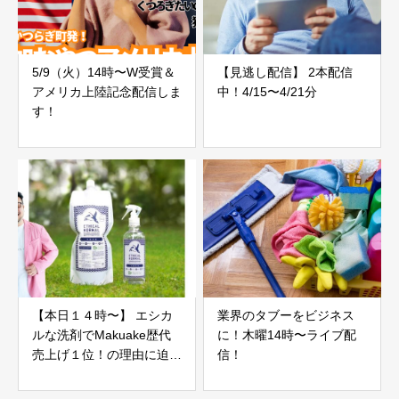
5/9（火）14時〜W受賞＆
【見逃し配信】 2本配信
アメリカ上陸記念配信しま
中！4/15〜4/21分
す！
【本日１４時〜】 エシカ
業界のタブーをビジネス
ルな洗剤でMakuake歴代
に！木曜14時〜ライブ配
売上げ１位！の理由に迫
信！
る！