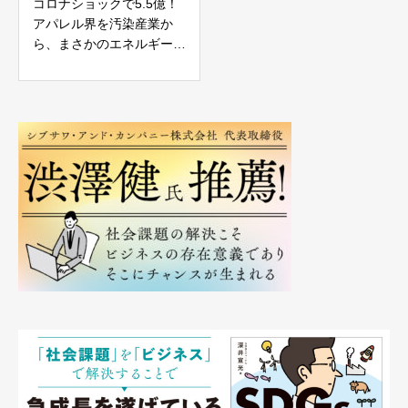
コロナショックで5.5億！
アパレル界を汚染産業か
ら、まさかのエネルギー産
業に変える挑戦を生配信イ
ンタビュー！｜
Yamagin.inc.BIOTECWORKS
＠西川明秀氏生出演！