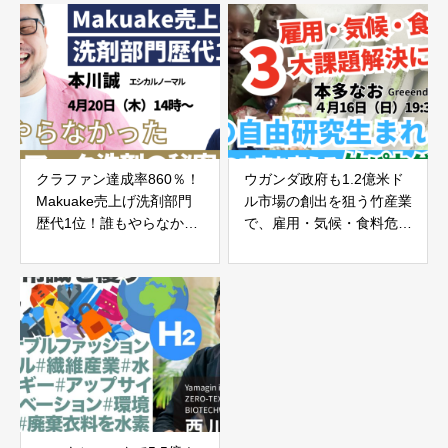
クラファン達成率860％！
ウガンダ政府も1.2億米ド
Makuake売上げ洗剤部門
ル市場の創出を狙う竹産業
歴代1位！誰もやらなかっ
で、雇用・気候・食料危機
た超マニアック洗剤の秘密
３大課題解決に挑戦！！
とは？【エシカルノーマ
【理科の自由研究生まれ！
ル・本川誠代表生出演！】
ウガンダの未来を変える
「竹パウダー」とは？】