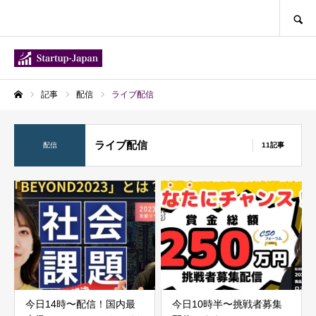
SEARCH
記事
配信
ライブ配信
ホーム
ライブ配信
配信
11記事
今日14時〜配信！国内最
今日10時半〜挑戦者募集