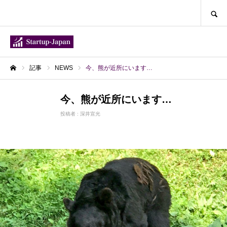
SEARCH
記事
NEWS
今、熊が近所にいます…
ホーム
今、熊が近所にいます…
NEWS
投稿者 :
深井宣光